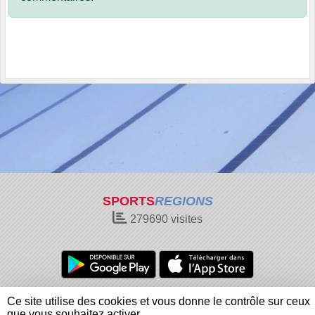
SPORTS
REGIONS
279690
visites
Charte cookies
Gestion des cookies
Ce site utilise des cookies et vous donne le contrôle sur ceux
Informations légales
Signaler un contenu inapproprié
que vous souhaitez activer