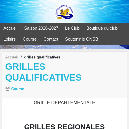
Panneau de gestion des cookies
Accueil
Saison 2026-2027
Le Club
Boutique du club
Loisirs
Course
Contact
Soutenir le CNSB
Accueil
grilles qualificatives
GRILLES
QUALIFICATIVES
Course
GRILLE DEPARTEMENTALE
GRILLES REGIONALES