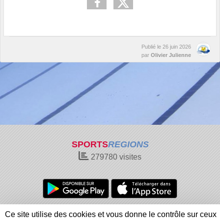
Publié le
26 juin 2026
par
Olivier Julienne
SPORTS
REGIONS
279780
visites
Charte cookies
Gestion des cookies
Ce site utilise des cookies et vous donne le contrôle sur ceux