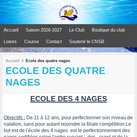
Panneau de gestion des cookies
Accueil
Saison 2026-2027
Le Club
Boutique du club
Loisirs
Course
Contact
Soutenir le CNSB
Accueil
Ecole des quatre nages
ECOLE DES QUATRE
NAGES
ECOLE DES 4 NAGES
Objectifs :
De 11 à 12 ans, pour perfectionner son niveau de
natation, sans pour autant rejoindre la filiale compétition.Le
but est de l'école des 4 nages est le perfectionnement des
nages codifiées selon l'ordre suivant : dos, crawl et de la