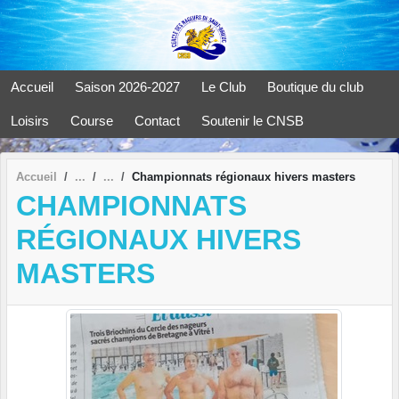
Panneau de gestion des cookies
Accueil
Saison 2026-2027
Le Club
Boutique du club
Loisirs
Course
Contact
Soutenir le CNSB
Accueil
Championnats régionaux hivers masters
CHAMPIONNATS
RÉGIONAUX HIVERS
MASTERS