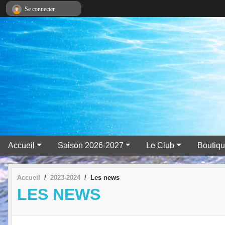
Panneau de gestion des cookies
Se connecter
Accueil
Saison 2026-2027
Le Club
Boutiqu
Accueil
2023-2024
Les news
LES NEWS