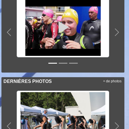
Précedent
Suiva
DERNIÈRES PHOTOS
+ de photos
Précedent
Suiva