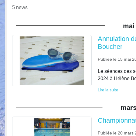
5 news
mai
Annulation d
Boucher
Publiée le
15 mai 2
Le séances des s
2024 à Hélène Bo
Lire la suite
mar
Championnat 
Publiée le
20 mars 