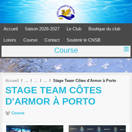
Panneau de gestion des cookies
Accueil
Saison 2026-2027
Le Club
Boutique du club
Loisirs
Course
Contact
Soutenir le CNSB
Course
Accueil
Stage Team Côtes d'Armor à Porto
STAGE TEAM CÔTES
D'ARMOR À PORTO
Course