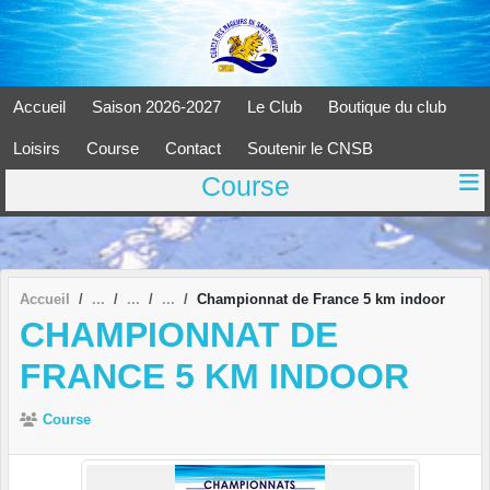
Panneau de gestion des cookies
Accueil
Saison 2026-2027
Le Club
Boutique du club
Loisirs
Course
Contact
Soutenir le CNSB
Course
Accueil
Championnat de France 5 km indoor
CHAMPIONNAT DE
FRANCE 5 KM INDOOR
Course