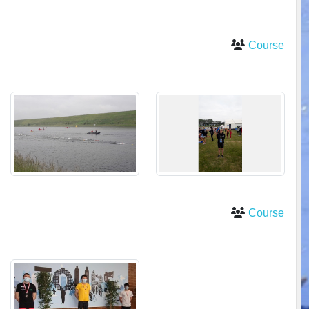
Course
Mairie de S
Course