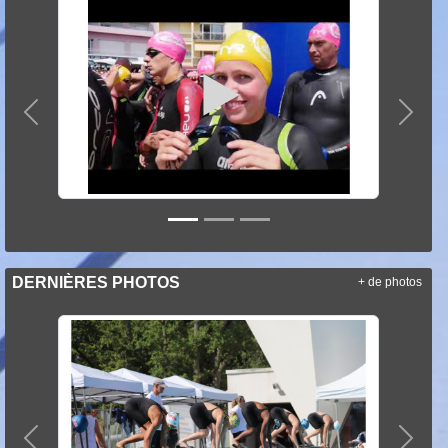
Précedent
Suiva
DERNIÈRES PHOTOS
+ de photos
Précedent
Suiva