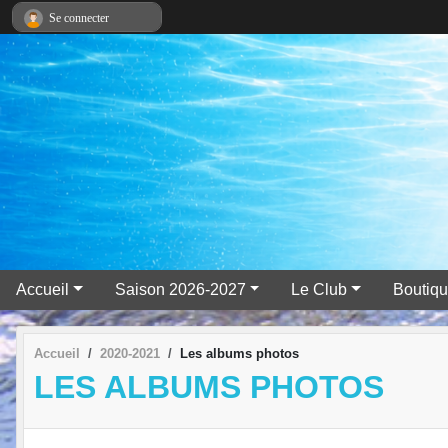
Panneau de gestion des cookies
Se connecter
Accueil
Saison 2026-2027
Le Club
Boutiqu
Accueil
2020-2021
Les albums photos
LES ALBUMS PHOTOS