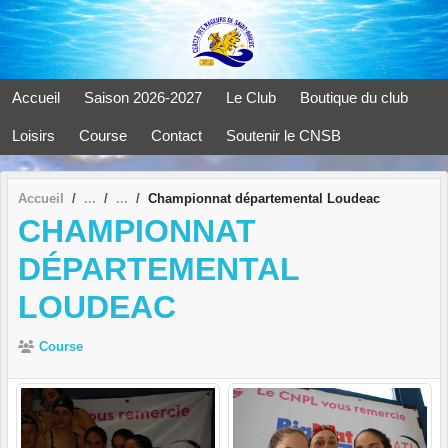
Panneau de gestion des cookies
Accueil
Saison 2026-2027
Le Club
Boutique du club
Loisirs
Course
Contact
Soutenir le CNSB
Accueil
Championnat départemental Loudeac
CHAMPIONNAT
DÉPARTEMENTAL
LOUDEAC
Course