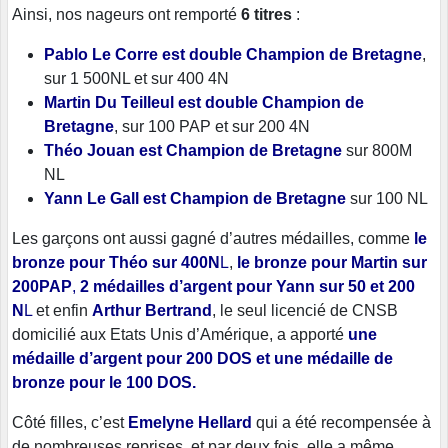
Ainsi, nos nageurs ont remporté
6 titres
:
Pablo Le Corre
est double
Champion de Bretagne
,
sur 1 500NL et sur 400 4N
Martin Du Teilleul
est double Champion de
Bretagne
, sur 100 PAP et sur 200 4N
Théo Jouan est Champion de Bretagne
sur 800M
NL
Yann Le Gall est Champion de Bretagne
sur 100 NL
Les garçons ont aussi gagné d’autres médailles, comme
le
bronze pour Théo sur 400N
L
,
le bronze
pour Martin
sur
200PAP
,
2 médailles d’argent pour Yann sur 50 et 200
N
L
et enfin
Arthur Bertrand
, le seul licencié de CNSB
domicilié aux Etats Unis d’Amérique, a apporté
une
médaille d’argent pour 200 DOS et une médaille de
bronze pour le 100 DOS.
Côté filles, c’est
Emelyne Hellard
qui a été recompensée à
de nombreuses reprises, et par deux fois, elle a même