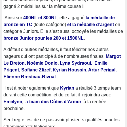
gagné 2 médailles sur la même course !!!
Ainsi sur
400NL et 800NL
, elle a gagné
la médaille de
bronze en TC
(toute catégorie)
et la médaille
d’argent
en
catégorie Juniors. Elle s’est aussi octroyée les médailles de
bronze Junior pour les 200 et 1500NL
.
A défaut d’autres médailles, il faut féliciter nos autres
nageurs qui ont participé à de nombreuses finales:
Margot
Le Breton, Noémie Donio, Lyna Sydraoui, Emilie
Prigent, Sofiane Zfizef, Kyrian Houssin, Artur Perigal,
Etienne Bresteau-Rivoal.
Il est à noter egalement que
Kyrian
a réalisé 3 temps team
durant cette compétition, et de ce fait il rejoindra avec
Emelyne
,
la
team des Côtes d'Armor
, à la rentrée
prochaine.
Seul regret est de ne pas avoir plusieurs qualifiés pour les
Championnats Nationaux.