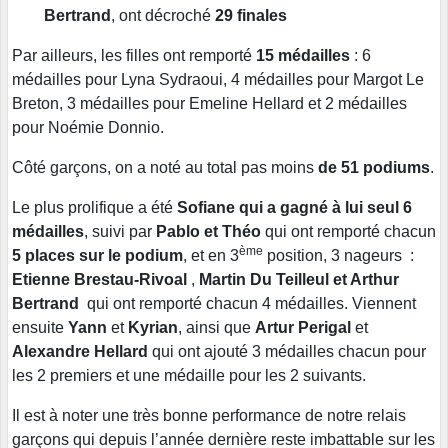
Bertrand
, ont décroché
29 finales
Par ailleurs, les filles ont remporté
15 médailles
: 6
médailles pour Lyna Sydraoui, 4 médailles pour Margot Le
Breton, 3 médailles pour Emeline Hellard et 2 médailles
pour Noémie Donnio.
Côté garçons, on a noté au total pas moins
de 51 podiums
.
Le plus prolifique a été
Sofiane qui a gagné à lui seul 6
médailles
, suivi par
Pablo et Théo
qui ont remporté chacun
ème
5 places sur le podium
, et en 3
position, 3 nageurs :
Etienne Brestau-Rivoal
,
Martin Du Teilleul et Arthur
Bertrand
qui ont remporté chacun 4 médailles. Viennent
ensuite
Yann
et
Kyrian
, ainsi que
Artur Perigal
et
Alexandre Hellard
qui ont ajouté 3 médailles chacun pour
les 2 premiers et une médaille pour les 2 suivants.
Il est à noter une très bonne performance de notre relais
garçons qui depuis l’année dernière reste imbattable sur les