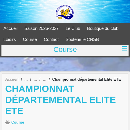
Panneau de gestion des cookies
Accueil
Saison 2026-2027
Le Club
Boutique du club
Loisirs
Course
Contact
Soutenir le CNSB
Course
Accueil
Championnat départemental Elite ETE
CHAMPIONNAT
DÉPARTEMENTAL ELITE
ETE
Course